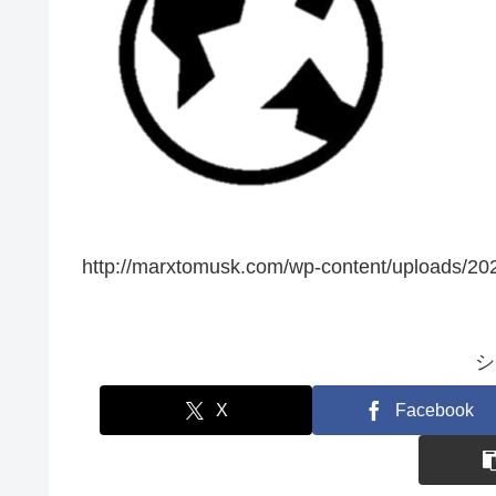
http://marxtomusk.com/wp-content/uploads/20
シ
X
Facebook