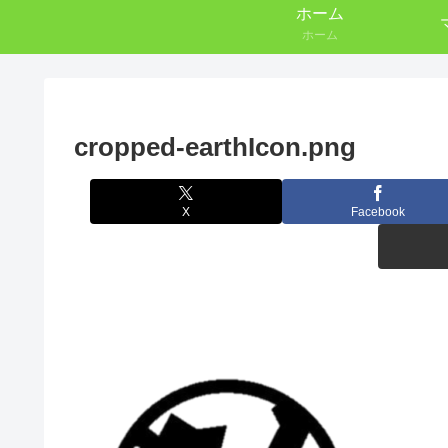
ホーム
ホーム
cropped-earthIcon.png
X
Facebook