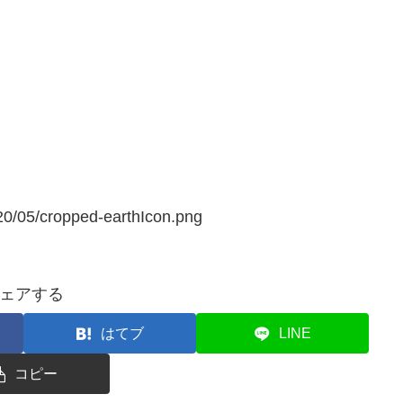
20/05/cropped-earthIcon.png
ェアする
はてブ
LINE
コピー