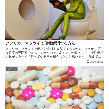
アフリカ、マラウイで便秘解消する方法
アフリカ、マラウイで便秘を解消する方法はあるのでしょうか？ 私
は医療の専門家ではありませんので、あくまで一例として、慢性便秘
の私がマラウイで行っている事を紹介したいと思います。 加えて、
いざという時の為に、評判の良い内科のある病院も紹介したいと思い
2020.09.22
ます。
マラウイ