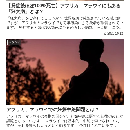
【発症後ほぼ100%死亡】アフリカ、マラウイにもある
「狂犬病」とは？
「狂犬病」をご存じでしょうか？ 世界各所で確認されている感染病
ですが、アフリカのマラウイでも毎年感染による死者が報告されてい
ます。 発症するとほぼ100%死に至る恐ろしい病気「狂犬病」につい
て書きます。
2020.10.12
マラウイ
アフリカ、マラウイでの妊娠中絶問題とは？
アフリカ、マラウイの今期の国会で、妊娠中絶に関する法律の改正が
話題となっています。 マラウイでは基本的に中絶は禁止されていま
すが、それを緩和しようという動きです。 今注目されているマラウ