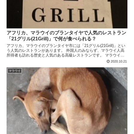
アフリカ、マラウイのブランタイヤで人気のレストラン
「21グリル(21Grill)」で何が食べられる？
アフリカ、マラウイのブランタイヤ市には「21グリル(21Grill)」とい
う人気のレストランがあります。 外国人のみならず、マラウイ人高
所得者も訪れる歴史と人気のある高級レストランです。 マラウイと
は思えない、泣く子も黙るおいしいレストラン「21グリル(21Grill)」
2020.10.21
について書きたいと思います。
マラウイ