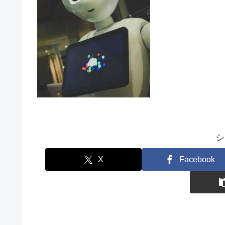
シ
X
Facebook