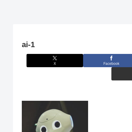
ai-1
X
Facebook