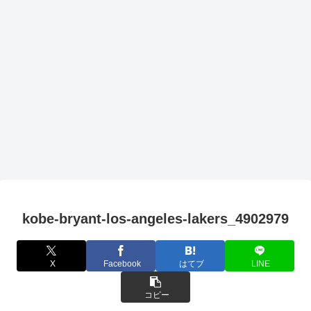
kobe-bryant-los-angeles-lakers_4902979
X
Facebook
はてブ
LINE
コピー