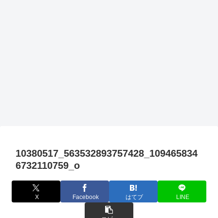
10380517_563532893757428_109465834
6732110759_o
X
Facebook
はてブ
LINE