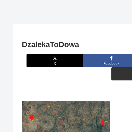
DzalekaToDowa
X
Facebook