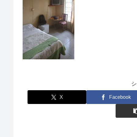
シ
X
Facebook