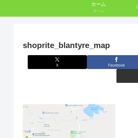
ホーム
ホーム
shoprite_blantyre_map
X
Facebook