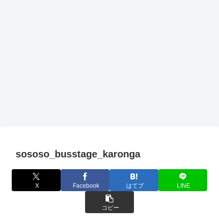
sososo_busstage_karonga
X
Facebook
はてブ
LINE
コピー