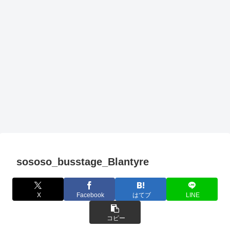
sososo_busstage_Blantyre
X
Facebook
はてブ
LINE
コピー