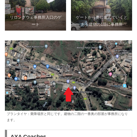
リロングウェ事務所入口のゲ
ゲートから奥に進んでいくと
ート
ある建物の1階に事務所
ブランタイヤ：乗降場所と同じです。建物の二階の一番奥の部屋が事務所になり
ます。
AXA Coaches