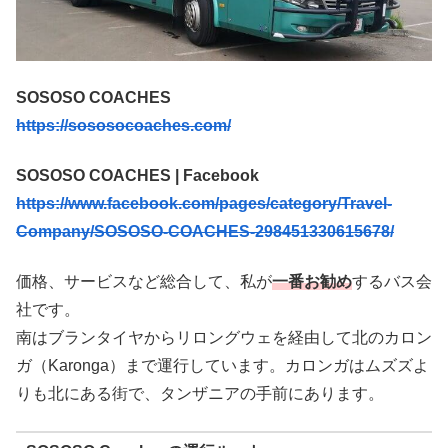
SOSOSO COACHES
https://sososocoaches.com/
SOSOSO COACHES | Facebook
https://www.facebook.com/pages/category/Travel-
Company/SOSOSO-COACHES-298451330615678/
価格、サービスなど総合して、私が
一番お勧め
するバス会
社です。
南はブランタイヤからリロングウェを経由して北のカロン
ガ（Karonga）まで運行しています。カロンガはムズズよ
りも北にある街で、タンザニアの手前にあります。