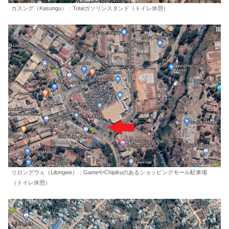
カスング（Kasungu）：Totalガソリンスタンド（トイレ休憩）
リロングウェ（Lilongwe）：GameやChipikuのあるショッピングモール駐車場
（トイレ休憩）