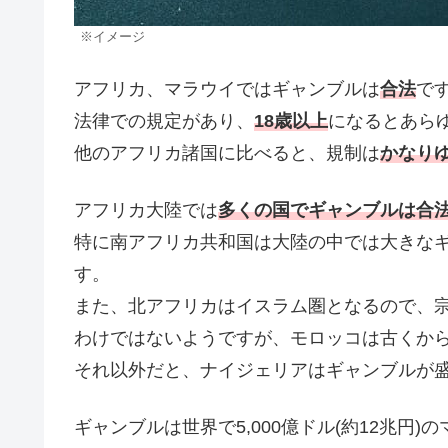
※イメージ
アフリカ、マラウイではギャンブルは
合法
で
法律での規定があり、
18歳以上
になるとあら
他のアフリカ諸国に比べると、規制は
かなり
アフリカ大陸では
多くの国でギャンブルは合
特に南アフリカ共和国は大陸の中では大きな
す。
また、北アフリカはイスラム圏となるので、
わけではないようですが、モロッコは古くか
それ以外だと、ナイジェリアはギャンブルが
ギャンブルは世界で5,000億ドル(約12兆円