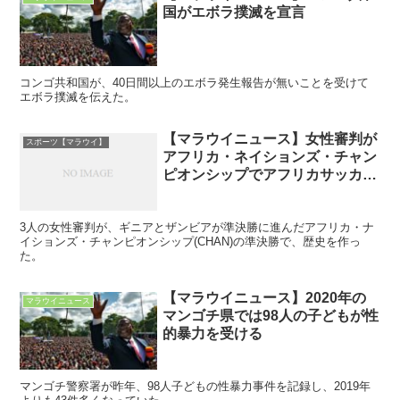
国がエボラ撲滅を宣言
コンゴ共和国が、40日間以上のエボラ発生報告が無いことを受けて
エボラ撲滅を伝えた。
【マラウイニュース】女性審判が
スポーツ【マラウイ】
アフリカ・ネイションズ・チャン
ピオンシップでアフリカサッカー
の歴史を作る
3人の女性審判が、ギニアとザンビアが準決勝に進んだアフリカ・ナ
イションズ・チャンピオンシップ(CHAN)の準決勝で、歴史を作っ
た。
【マラウイニュース】2020年の
マラウイニュース
マンゴチ県では98人の子どもが性
的暴力を受ける
マンゴチ警察署が昨年、98人子どもの性暴力事件を記録し、2019年