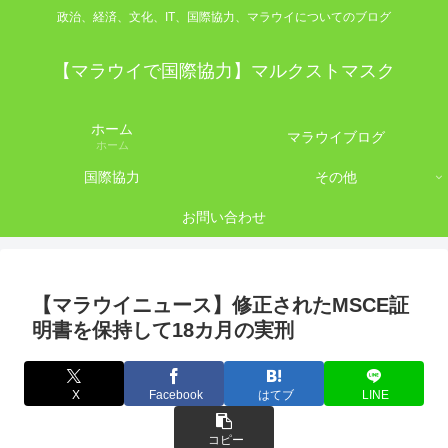
政治、経済、文化、IT、国際協力、マラウイについてのブログ
【マラウイで国際協力】マルクストマスク
ホーム
マラウイブログ
ホーム
国際協力
その他
お問い合わせ
【マラウイニュース】修正されたMSCE証
明書を保持して18カ月の実刑
X
Facebook
はてブ
LINE
コピー