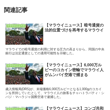
関連記事
【マラウイニュース】暗号通貨の
マラウイニュース
法的位置づけを再考するマラウイ
マラウイでの暗号通貨の利用に対する圧力の高まりから、同国の中央
銀行は法定通貨としての適用可能性を示唆した。
【マラウイニュース】6,000万ル
マラウイニュース
ピーのコカイン密輸でマラウイ人
がムンバイ空港で捕まる
歳入情報局(DRS)が、末端価格6,000万ルピーとなる1,000gのコカイ
ンを所持していたとして、マラウイ人の旅客をチャハトラパティ・シ
バジ・マハラジャ国際空港で逮捕した。
【マラウイニュース】コンゴ共和
マラウイニュース