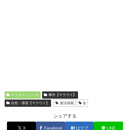
マラウイニュース
事件【マラウイ】
自然・環境【マラウイ】
違法採掘
金
シェアする
X
Facebook
はてブ
LINE