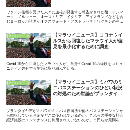
ワクチン接種を受けた人々に血栓が発生する報告がされた後、デンマ
ーク、ノルウェー、オーストリア、イタリア、アイスランドなどを含
むヨーロッパ諸国がオクスフォード・アストラゼネカワクチンの利用
を一時停止しているにも関わらず、科学者からの推奨に基づいて安全
なCovid-19ワクチンであるということから、マラウイ政府はアストラ
【マラウイニュース】コロナウイ
ゼネカワクチンの利用を継続している。
マラウイニュース
ルスから回復したマラウイ人が偏
見を最小化するために調査
Covid-19から回復したマラウイ人が、自身のCovid-19の経験をコミュ
ニティと共有する施策に取り組んでいる。
【マラウイニュース】ミバワのミ
マラウイニュース
ニバスステーションのひどい状況
の対処のため世論がブランタイヤ
市を動かす
ブランタイヤ市がミバワのミニバス停留所や他のバスステーションか
ら徴収しているお金がどこに使われているのか、これらの重要な社会
経済施設のメンテナンスに利用されていないのか、市民らが疑問を投
げかけている。