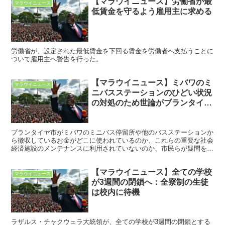
【マラウイニュース】労働省が最
マラウイニュース
低賃金を守るよう雇用主に求める
労働省が、設定された最低賃金を下回る賃金を労働者へ支払うことに
ついて雇用主へ警告を行った。
【マラウイニュース】ミバワのミ
マラウイニュース
ニバスステーションのひどい状況
の対処のため世論がブランタイヤ
市を動かす
ブランタイヤ市がミバワのミニバス停留所や他のバスステーションか
ら徴収しているお金がどこに使われているのか、これらの重要な社会
経済施設のメンテナンスに利用されていないのか、市民らが疑問を投
げかけている。
【マラウイニュース】全ての学校
マラウイニュース
が3週間の閉鎖へ：全寮制の生徒
は校内に待機
ラザルス・チャクウェラ大統領が、全ての学校が3週間の閉鎖とする