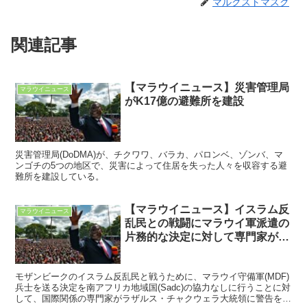
マルクストマスク
関連記事
【マラウイニュース】災害管理局
マラウイニュース
がK17億の避難所を建設
災害管理局(DoDMA)が、チクワワ、バラカ、パロンベ、ゾンバ、マ
ンゴチの5つの地区で、災害によって住居を失った人々を収容する避
難所を建設している。
【マラウイニュース】イスラム反
マラウイニュース
乱民との戦闘にマラウイ軍派遣の
片務的な決定に対して専門家がチ
ャクウェラに警告
モザンビークのイスラム反乱民と戦うために、マラウイ守備軍(MDF)
兵士を送る決定を南アフリカ地域国(Sadc)の協力なしに行うことに対
して、国際関係の専門家がラザルス・チャクウェラ大統領に警告をし