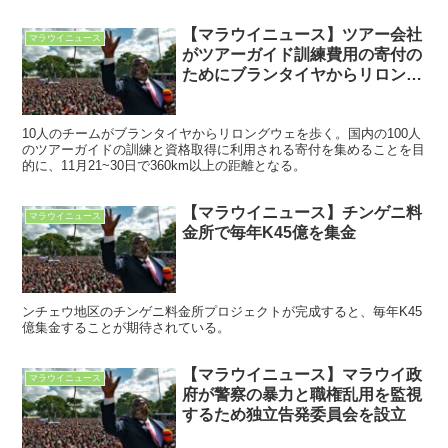
た。
【マラウイニュース】ツアー会社
マラウイニュース
がツアーガイド訓練費用の寄付の
ためにブランタイヤからリロング
ウェの360kmウォークを企画
10人のチームがブランタイヤからリロングウェを歩く。国内の100人
のツアーガイドの訓練と資格取得に利用される寄付を集めることを目
的に、11月21~30日で360km以上の距離となる。
【マラウイニュース】チンゲニ料
マラウイニュース
金所で毎年K45億を集金
ンチェウ地区のチンゲニ料金所プロジェクトが完成すると、毎年K45
億集金することが期待されている。
【マラウイニュース】マラウイ政
マラウイニュース
府が警察の暴力と職権乱用を監視
するため独立告発委員会を設立