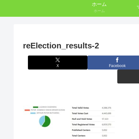
ホーム
ホーム
reElection_results-2
X
Facebook