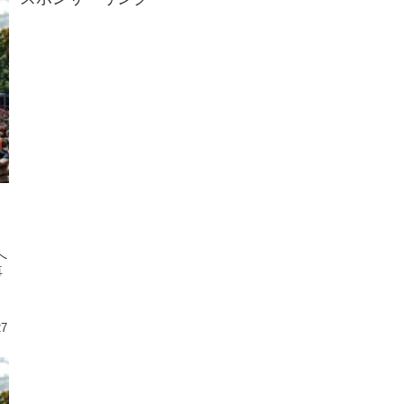
へ
再
27