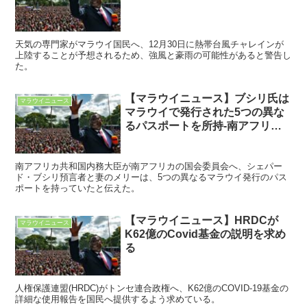
天気の専門家がマラウイ国民へ、12月30日に熱帯台風チャレインが
上陸することが予想されるため、強風と豪雨の可能性があると警告し
た。
【マラウイニュース】ブシリ氏は
マラウイニュース
マラウイで発行された5つの異な
るパスポートを所持-南アフリカ
内務省
南アフリカ共和国内務大臣が南アフリカの国会委員会へ、シェパー
ド・ブシリ預言者と妻のメリーは、5つの異なるマラウイ発行のパス
ポートを持っていたと伝えた。
【マラウイニュース】HRDCが
マラウイニュース
K62億のCovid基金の説明を求め
る
人権保護連盟(HRDC)がトンセ連合政権へ、K62億のCOVID-19基金の
詳細な使用報告を国民へ提供するよう求めている。