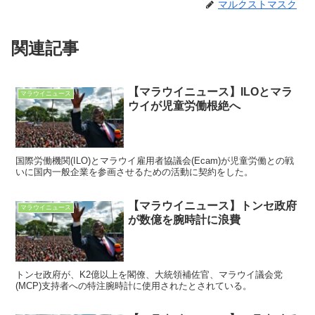
マルクストマスク
関連記事
【マラウイニュース】ILOとマラ
マラウイニュース
ウイが児童労働根絶へ
国際労働機関(ILO)とマラウイ雇用者協議会(Ecam)が児童労働との戦
いに国内一般企業を参画させるための活動に契約をした。
【マラウイニュース】トンセ政府
マラウイニュース
が数億を腕時計に浪費
トンセ政府が、K2億以上を閣僚、大統領補佐官、マラウイ議会党
(MCP)支持者への特注腕時計に使用されたとされている。