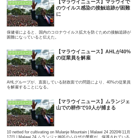
【マラウイニュース】マラウイで
マラウイニュース
のウイルス感染の接触追跡が困難
に
保健省によると、国内のコロナウイルス拡大を防ぐための接触追跡が
困難になっていると伝えた。
【マラウイニュース】AHLが40%
マラウイニュース
の従業員を解雇
AHLグループが、直面している財政面での問題により、40%の従業員
を解雇することになる。
【マラウイニュース】ムランジェ
マラウイニュース
山での耕作で10人が捕まる
10 netted for cultivating on Mulanje Mountain | Malawi 24 2020年11月
17日 | Malawi 24 ムランジェ地区のムロザの警察が、保護されている