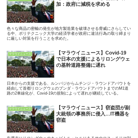
加：政府に減税を求める
色々な商品の密輸の発生が地方製造業を破壊させる脅威にさらしてい
る中、ポリテクニック大学の経済学者が政府に違法行為の取り締まり
に厳しい対策を行うことを求めた。
【マラウイニュース】Covid-19
マラウイニュース
で日本の支援によるリロングウェ
の基幹道路整備に遅れ
日本からの支援である、ルンバジからムチンジ・ラウンドアバウトを
経由して首都リロングウェのブンダ・ラウンドアバウトまでのM1道
路の2車線化が、Covid-19の規制によって遅れが継続している。
【マラウイニュース】窃盗団が副
マラウイニュース
大統領の事務所に侵入…IT機器を
窃盗