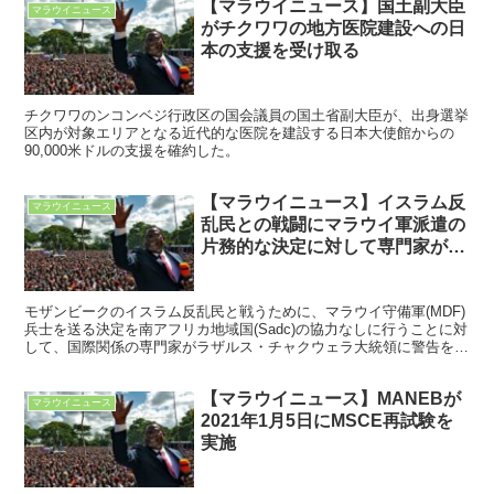
【マラウイニュース】国土副大臣
マラウイニュース
がチクワワの地方医院建設への日
本の支援を受け取る
チクワワのンコンベジ行政区の国会議員の国土省副大臣が、出身選挙
区内が対象エリアとなる近代的な医院を建設する日本大使館からの
90,000米ドルの支援を確約した。
【マラウイニュース】イスラム反
マラウイニュース
乱民との戦闘にマラウイ軍派遣の
片務的な決定に対して専門家がチ
ャクウェラに警告
モザンビークのイスラム反乱民と戦うために、マラウイ守備軍(MDF)
兵士を送る決定を南アフリカ地域国(Sadc)の協力なしに行うことに対
して、国際関係の専門家がラザルス・チャクウェラ大統領に警告をし
た。
【マラウイニュース】MANEBが
マラウイニュース
2021年1月5日にMSCE再試験を
実施