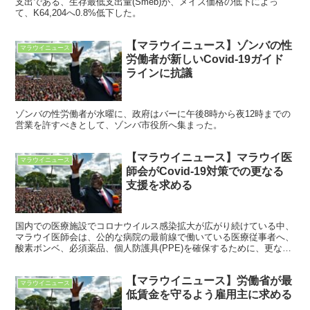
支出である、生存最低支出量(Smeb)が、メイズ価格の低下によっ
て、K64,204へ0.8%低下した。
【マラウイニュース】ゾンバの性
マラウイニュース
労働者が新しいCovid-19ガイド
ラインに抗議
ゾンバの性労働者が水曜に、政府はバーに午後8時から夜12時までの
営業を許すべきとして、ゾンバ市役所へ集まった。
【マラウイニュース】マラウイ医
マラウイニュース
師会がCovid-19対策での更なる
支援を求める
国内での医療施設でコロナウイルス感染拡大が広がり続けている中、
マラウイ医師会は、公的な病院の最前線で働いている医療従事者へ、
酸素ボンベ、必須薬品、個人防護具(PPE)を確保するために、更なる
有志者からの支援を求めている。
【マラウイニュース】労働省が最
マラウイニュース
低賃金を守るよう雇用主に求める