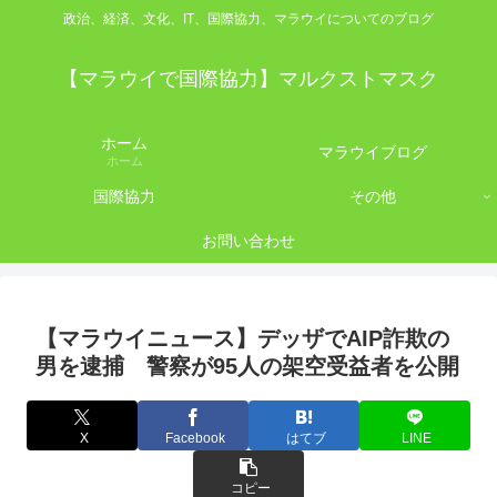
政治、経済、文化、IT、国際協力、マラウイについてのブログ
【マラウイで国際協力】マルクストマスク
ホーム
マラウイブログ
ホーム
国際協力
その他
お問い合わせ
【マラウイニュース】デッザでAIP詐欺の
男を逮捕 警察が95人の架空受益者を公開
X
Facebook
はてブ
LINE
コピー