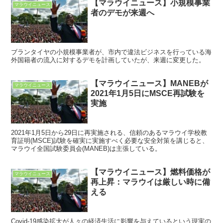
【マラウイニュース】小規模事業
マラウイニュース
者のデモが来週へ
ブランタイヤの小規模事業者が、市内で違法ビジネスを行っている海
外国籍者の流入に対するデモを計画していたが、来週に変更した。
【マラウイニュース】MANEBが
マラウイニュース
2021年1月5日にMSCE再試験を
実施
2021年1月5日から29日に再実施される、信頼のあるマラウイ学校教
育証明(MSCE)試験を確実に実施すべく必要な安全対策を講じると、
マラウイ全国試験委員会(MANEB)は主張している。
【マラウイニュース】燃料価格が
マラウイニュース
再上昇：マラウイは厳しい時に備
える
Covid-19感染拡大が人々の経済生活に影響を与えているという現実の